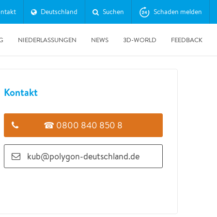
ntakt
Deutschland
Suchen
Schaden melden
/
EL 3
G
NIEDERLASSUNGEN
NEWS
3D-WORLD
FEEDBACK
Kontakt
☎ 0800 840 850 8
kub@polygon-deutschland.de
30.06.2026
Erfolgreicher Tag der Messtechnik