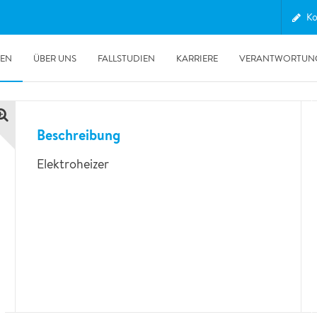
Ko
tungen
/
Klimatisierung & Beheizung
/
Übersicht Geräte
/
Heizen
GEN
ÜBER UNS
FALLSTUDIEN
KARRIERE
VERANTWORTUN
Beschreibung
Elektroheizer
30.06.2026
Unsere POLYGON Ente wieder im Auslandseinsatz