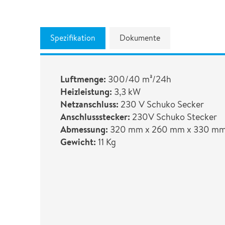
Service für Gebäude & Infrastruktur
Die Ziele der vereinten Nationen für nachhaltige
Kfz-Sanierung
Wochen wieder geöffnet
Entwicklung
Abbruch Service
Nachhaltigkeit
Spezifikation
Dokumente
Kfz-Sanierung
Marine Service
Luftmenge:
300/40 m³/24h
Weitere Dienstleistungen
Heizleistung:
3,3 kW
Netzanschluss:
230 V Schuko Secker
GLASSRESQ
Anschlussstecker:
230V Schuko Stecker
Abmessung:
320 mm x 260 mm x 330 m
Digitale Schadenlösungen
Gewicht:
11 Kg
Inspektion+