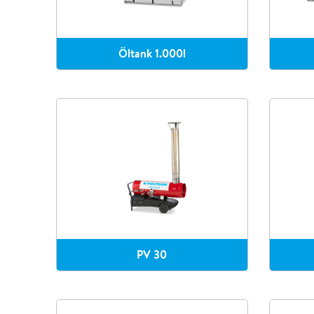
Öltank 1.000l
PV 30