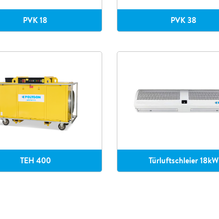
PVK 18
PVK 38
TEH 400
Türluftschleier 18kW