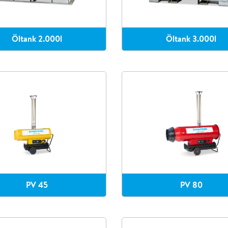
Öltank 2.000l
Öltank 3.000l
PV 45
PV 80