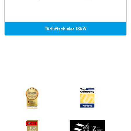
Türluftschleier 18kW