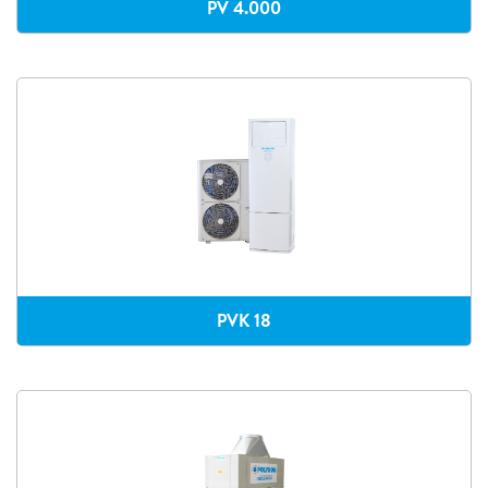
PV 4.000
PVK 18