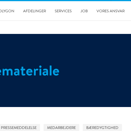
OLYGON
AFDELINGER
SERVICES
JOB
VORES ANSVAR
emateriale
28-11-2025
Første team af hjælperøgdykkere uddannet på Fyn
PRESSEMEDDELELSE
MEDARBEJDERE
BÆREDYGTIGHED