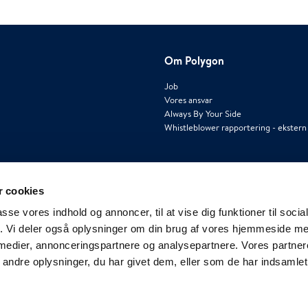
Om Polygon
Job
Vores ansvar
Always By Your Side
Whistleblower rapportering - ekstern
 cookies
passe vores indhold og annoncer, til at vise dig funktioner til soci
fik. Vi deler også oplysninger om din brug af vores hjemmeside m
 medier, annonceringspartnere og analysepartnere. Vores partne
ndre oplysninger, du har givet dem, eller som de har indsamlet 