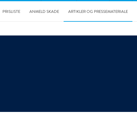
PRISLISTE
ANMELD SKADE
ARTIKLER OG PRESSEMATERIALE
05-06-2025
Grøn omstilling i praksis: Sådan arbejder Polygon Danmark
med bæredygtighed