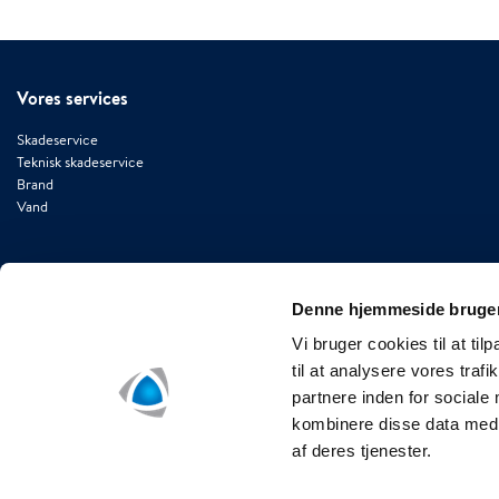
Vores services
Skadeservice
Teknisk skadeservice
Brand
Vand
Denne hjemmeside bruger
Kontakt
Vi bruger cookies til at til
til at analysere vores tra
Stamholmen 193B, 2650 Hvidovre
partnere inden for sociale
+45 72 28 28 18
kombinere disse data med a
info-pdk@polygongroup.com
af deres tjenester.
www.polygon.dk