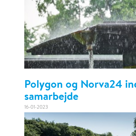
Polygon og Norva24 ind
samarbejde
16-01-2023