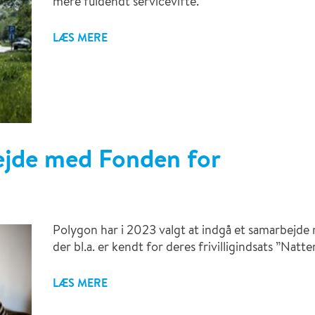
mere fuldendt servicevifte.
LÆS MERE
ejde med Fonden for
Polygon har i 2023 valgt at indgå et samarbejde
der bl.a. er kendt for deres frivilligindsats ”Natt
LÆS MERE