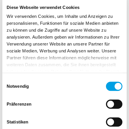
Einsatz aller erforderlichen Gewerke und Maßnahmen der
Ursprungszustand an Gebäudeteilen und/oder Inventar
Diese Webseite verwendet Cookies
hergestellt.
Wir verwenden Cookies, um Inhalte und Anzeigen zu
POLYGON bietet Ihnen einen umfassenden Rundum-
personalisieren, Funktionen für soziale Medien anbieten
Service an. Dieser umfasst je nach Bedarf und Wunsch den
zu können und die Zugriffe auf unsere Website zu
Abbruch, die Instandsetzung, eine technische Trocknung bis
analysieren. Außerdem geben wir Informationen zu Ihrer
hin zur Sanierung und Wiederherstellung der betroffenen
Verwendung unserer Website an unsere Partner für
Bauteile und Flächen und auch der Inventarteile mit allen
soziale Medien, Werbung und Analysen weiter. Unsere
erforderlichen Gewerken (z.B. Dachdecker, Bodenleger,
Maler, etc.).
Partner führen diese Informationen möglicherweise mit
weiteren Daten zusammen, die Sie ihnen bereitgestellt
Das Beste daran:
Während jedes Projektabschnittshaben
haben oder die sie im Rahmen Ihrer Nutzung der Dienste
Sie nur einen Ansprachpartner, der Sie perönlich/
gesammelt haben.
telefonisch betreut.
Einwilligungsauswahl
Notwendig
24/7 Service
365 Tagen
Unser
steht an
zu Ihrer
Verfügung, in Notfällen sind wir innerhalb weniger Stunden
bei Ihnen. Weitere nützliche Tips finden Sie unter
Präferenzen
www.polygongroup.de-
AT/services/brandschaden/nuetzliche-tips/
Statistiken