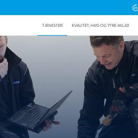
TJENESTER
KVALITET, HMS OG YTRE MILJØ
30.09.2024
Første kvinnelige fukttekniker med fagskoleutdannelse