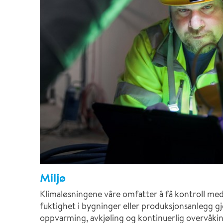
Miljø
Klimaløsningene våre omfatter å få kontroll med
fuktighet i bygninger eller produksjonsanlegg g
oppvarming, avkjøling og kontinuerlig overvåki