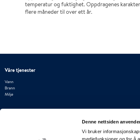
temperatur og fuktighet. Oppdragenes karakter v
flere måneder til over ett år.
Våre tjenester
Vann
Brann
Miljø
Denne nettsiden anvende
Vi bruker informasjonskapsl
Kontakt
mediefunksjoner og for å a