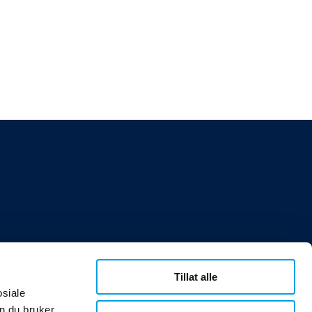
Tillat alle
osiale
n du bruker