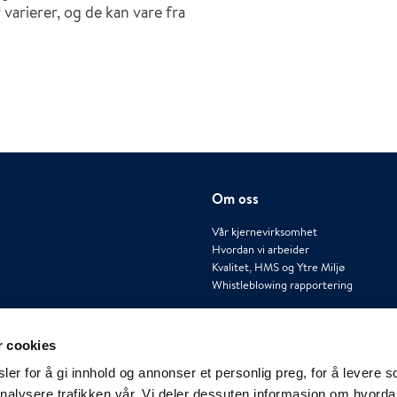
arierer, og de kan vare fra
Om oss
Vår kjernevirksomhet
Hvordan vi arbeider
Kvalitet, HMS og Ytre Miljø
Whistleblowing rapportering
r cookies
er for å gi innhold og annonser et personlig preg, for å levere s
nalysere trafikken vår. Vi deler dessuten informasjon om hvorda