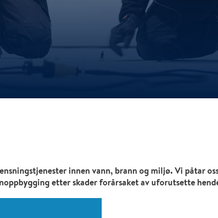
ensningstjenester innen vann, brann og miljø. Vi påtar o
noppbygging etter skader forårsaket av uforutsette hende