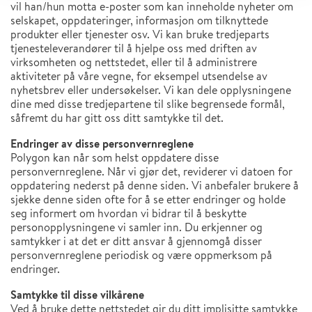
vil han/hun motta e-poster som kan inneholde nyheter om
selskapet, oppdateringer, informasjon om tilknyttede
produkter eller tjenester osv. Vi kan bruke tredjeparts
tjenesteleverandører til å hjelpe oss med driften av
virksomheten og nettstedet, eller til å administrere
aktiviteter på våre vegne, for eksempel utsendelse av
nyhetsbrev eller undersøkelser. Vi kan dele opplysningene
dine med disse tredjepartene til slike begrensede formål,
såfremt du har gitt oss ditt samtykke til det.
Endringer av disse personvernreglene
Polygon kan når som helst oppdatere disse
personvernreglene. Når vi gjør det, reviderer vi datoen for
oppdatering nederst på denne siden. Vi anbefaler brukere å
sjekke denne siden ofte for å se etter endringer og holde
seg informert om hvordan vi bidrar til å beskytte
personopplysningene vi samler inn. Du erkjenner og
samtykker i at det er ditt ansvar å gjennomgå disser
personvernreglene periodisk og være oppmerksom på
endringer.
Samtykke til disse vilkårene
Ved å bruke dette nettstedet gir du ditt implisitte samtykke