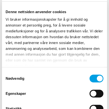
detaljert informasjon om informasjonskapslene som
benyttes på nettstedet, i informasjonen som gis om
Denne nettsiden anvender cookies
informasjonskapsler når du får tilgang til nettstedet.
Vi bruker informasjonskapsler for å gi innhold og
Hvordan vi bruker innsamlede opplysninger
annonser et personlig preg, for å levere sosiale
Polygon kan samle inn og bruke brukeres
mediefunksjoner og for å analysere trafikken vår. Vi deler
personopplysninger til følgende formål:
dessuten informasjon om hvordan du bruker nettstedet
– For å kjøre og drifte nettstedet
Vi kan ha bruk for opplysningene dine for å vise innhold på
vårt, med partnerne våre innen sosiale medier,
nettstedet på riktig måte.
annonsering og analysearbeid, som kan kombinere den
– For å forbedre kundeservicen
med annen informasjon du har gjort tilgjengelig for dem,
Opplysninger du gir, hjelper oss å svare på henvendelsene
eller som de har samlet inn gjennom din bruk av
dine om service og støtte.
tjenestene deres.
– For å forbedre nettstedet
Vi kan bruke tilbakemeldinger fra deg til å forbedre
Consent
produktene og tjenestene våre.
Nødvendig
Selection
– For å sende periodiske e-poster
Vi kan bruke e-postadressen din og annen
kontaktinformasjon du sender inn, til å svare på
Egenskaper
forespørsler, spørsmål og/eller andre henvendelser.
Hvordan vi beskytter opplysningene dine
Statistikk