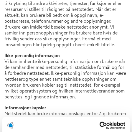
tilknytning til andre aktiviteter, tjenester, funksjoner eller
ressurser vi stiller til rådighet på nettstedet. Når det er
aktuelt, kan brukere bli bedt om å oppgi navn, e-
postadresse, telefonnummer og andre opplysninger.
Brukere kan imidlertid besøke nettstedet anonymt. Vi
samler inn personopplysninger fra brukere bare hvis de
frivillig sender oss slike opplysninger. Formålet med
innsamlingen blir tydelig oppgitt i hvert enkelt tilfelle.
Ikke-personlig informasjon
Vi kan innhente ikke-personlig informasjon om brukere når
de samhandler med nettstedet, til statistiske formål og for
å forbedre nettstedet. Ikke-personlig informasjon kan være
nettleserog type enhet samt tekniske opplysninger om
hvordan brukeren kobler seg til nettstedet, for eksempel
hvilket operativsystem og hvilken internettleverandør som
benyttes, og lignende informasjon.
Informasjonskapsler
Nettstedet kan bruke informasjonskapsler for å gi brukeren
en bedre opplevelse. Brukeren kan blokkere bruk av
informasjonskapsler i nettleseren, eller stille den inn til å
varsle når informasjonskapsler sendes. Du finner mer