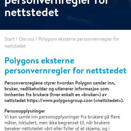
nettstedet
Start
/
Om oss
/
Polygons eksterne personvernregler for
nettstedet
Polygons eksterne
personvernregler for nettstedet
Personvernreglene styrer hvordan Polygon samler inn,
bruker, vedlikeholder og utleverer informasjon som
innhentes fra brukere (hver enkelt en «bruker») av
nettstedet https://www.polygongroup.com («nettstedet»).
Personopplysninger
Vi kan samle inn personopplysninger fra brukere på flere
måter, inkludert, men ikke begrenset til, når brukere
besøker nettstedet vårt eller fyller ut et skjema, og i