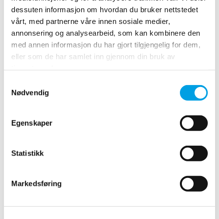
industritransformasjon gjennom digitalisering.
dessuten informasjon om hvordan du bruker nettstedet
vårt, med partnerne våre innen sosiale medier,
Polygon Group kjøper Kaph
annonsering og analysearbeid, som kan kombinere den
med annen informasjon du har gjort tilgjengelig for dem,
Entreprenør i Norge.
eller som de har samlet inn gjennom din bruk av
tjenestene deres.
29.04.2021
Consent
Nødvendig
Selection
Egenskaper
Statistikk
Markedsføring
Polygon Group har inngått en avtale om kjøp av Kaph
Entreprenør AS (“Kaph”) i Norge. Kaph og Polygon er