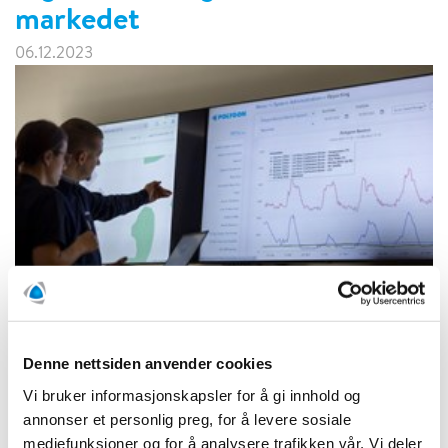
markedet
06.12.2023
Vi er stolt over å kunngjøre ansettelse av Helge Lundsvoll
Andersen som Digital Solutions Manager i Polygon Group.
Denne nettsiden anvender cookies
Andersen, en dyktig profesjonell med en vellykket track
record på Construction City, hvor han fungerte som
Vi bruker informasjonskapsler for å gi innhold og
prosjektleder med strategisk fokus, vil spille en sentral rolle
annonser et personlig preg, for å levere sosiale
i å fremme Polygons forpliktelse til å drive
mediefunksjoner og for å analysere trafikken vår. Vi deler