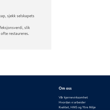
ap, sjekk selskapets
eksjonsverdi, slik
 ofte restaureres.
Om oss
Vår kjernevirksomhet
Hvordan vi arbeider
Kvalitet, HMS og Ytre Miljø