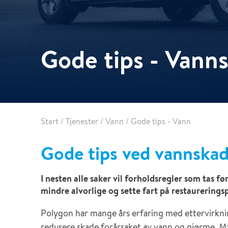
Gode tips - Vann
Start
/
Tjenester
/
Vann
/
Gode tips - Vann
Gode tips ved vannska
I nesten alle saker vil forholdsregler som tas f
mindre alvorlige og sette fart på restaurerings
Polygon har mange års erfaring med ettervirknin
redusere skade forårsaket av vann og gjørme. My