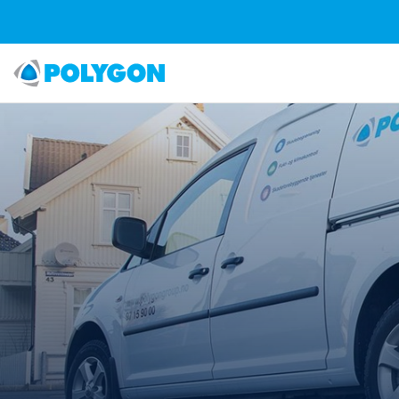
Vann
Kvalitetspolitikk
Vår kjernevirksomhet
Åpen søknad
Brann
HMS-Politikk
Hvordan vi arbeider
Ledige stillinger
Miljø
Miljø - Politikk
Organisasjon
Hytteservice
Historikk
Kontaktskjema
Våre kontorer
03.06.2025
Smart Repair B2B
For leverandører
Fra tenner til fliser: Katre Pedais uventede vei til Polygon