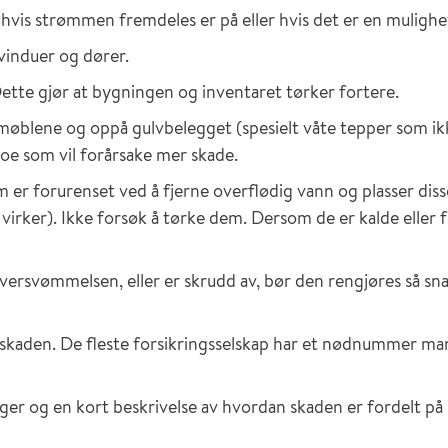
is strømmen fremdeles er på eller hvis det er en mulighet
vinduer og dører.
 Dette gjør at bygningen og inventaret tørker fortere.
r møblene og oppå gulvbelegget (spesielt våte tepper som ik
noe som vil forårsake mer skade.
 er forurenset ved å fjerne overflødig vann og plasser disse
 virker). Ikke forsøk å tørke dem. Dersom de er kalde eller 
ersvømmelsen, eller er skrudd av, bør den rengjøres så sna
 skaden. De fleste forsikringsselskap har et nødnummer man
er og en kort beskrivelse av hvordan skaden er fordelt på 