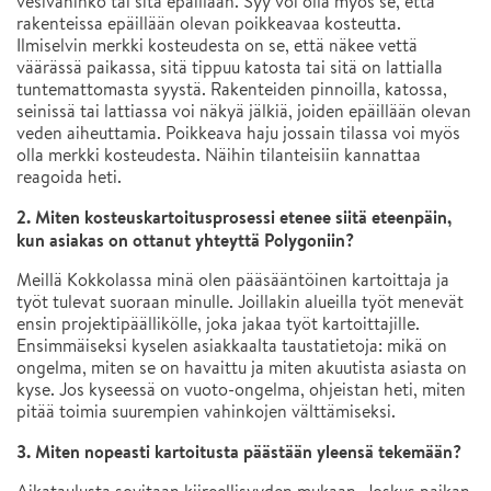
vesivahinko tai sitä epäillään. Syy voi olla myös se, että
rakenteissa epäillään olevan poikkeavaa kosteutta.
Ilmiselvin merkki kosteudesta on se, että näkee vettä
väärässä paikassa, sitä tippuu katosta tai sitä on lattialla
tuntemattomasta syystä. Rakenteiden pinnoilla, katossa,
seinissä tai lattiassa voi näkyä jälkiä, joiden epäillään olevan
veden aiheuttamia. Poikkeava haju jossain tilassa voi myös
olla merkki kosteudesta. Näihin tilanteisiin kannattaa
reagoida heti.
2. Miten kosteuskartoitusprosessi etenee siitä eteenpäin,
kun asiakas on ottanut yhteyttä Polygoniin?
Meillä Kokkolassa minä olen pääsääntöinen kartoittaja ja
työt tulevat suoraan minulle. Joillakin alueilla työt menevät
ensin projektipäällikölle, joka jakaa työt kartoittajille.
Ensimmäiseksi kyselen asiakkaalta taustatietoja: mikä on
ongelma, miten se on havaittu ja miten akuutista asiasta on
kyse. Jos kyseessä on vuoto-ongelma, ohjeistan heti, miten
pitää toimia suurempien vahinkojen välttämiseksi.
3. Miten nopeasti kartoitusta päästään yleensä tekemään?