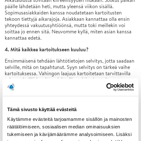
Aikataulusta sovitaan kiireellisyyden mukaan. Joskus paikan
päälle lähdetään heti, mutta yleensä viikon sisällä.
Sopimusasiakkaiden kanssa noudatetaan kartoitusten
tekoon tiettyjä aikarajoja. Asiakkaan kannattaa olla ensin
yhteydessä vakuutusyhtiöönsä, mutta toki meillekin voi
soittaa jo ennen sitä. Neuvomme kyllä, miten asian kanssa
kannattaa edetä.
4. Mitä kaikkea kartoitukseen kuuluu?
Ensimmäisenä tehdään lähtötietojen selvitys, jotta saadaan
selville, mitä on tapahtunut. Syyn selvitys on tärkeä vaihe
kartoituksessa. Vahingon laajuus kartoitetaan tarvittavilla
toimenpiteillä ja mittauslaitteilla: mitä rakenteita on
vaurioitunut ja kuinka laajalti? Rajaamme vahinkoalueen
laajuuden ja merkitsemme sen pohjakuvaan.
5. Minkälaisia välineitä tai laitteita kartoitukseen tarvitaan?
Tämä sivusto käyttää evästeitä
Käytämme erilaisia kosteusmittareita, sekä pintoja
Käytämme evästeitä tarjoamamme sisällön ja mainosten
rikkomattomia menetelmiä että menetelmiä, jotka vaativat
räätälöimiseen, sosiaalisen median ominaisuuksien
esimerkiksi reikien poraamista rakenteisiin. Myös
lämpökameraa pystyy hyödyntämään kosteuskartoituksissa,
tukemiseen ja kävijämäärämme analysoimiseen. Lisäksi
ja aistinvarainen arviointi on aina osa kartoitusta.