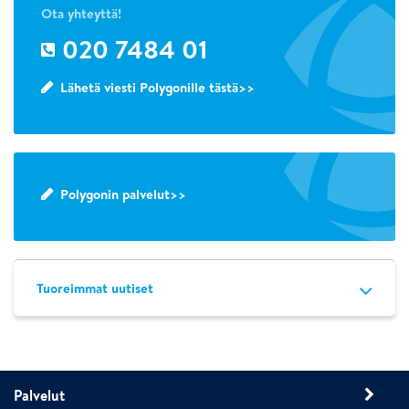
Ota yhteyttä!
020 7484 01
Lähetä viesti Polygonille tästä>>
Polygonin palvelut>>
Tuoreimmat uutiset
Palvelut