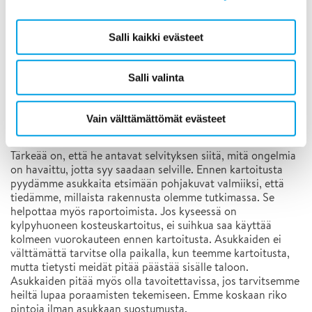
Kustannukset riippuvat aina kartoitustarpeen laajuudesta,
kiinteistön koosta ja rakenteista. Kustannuksiin vaikuttaa
esimerkiksi se, saadaanko kartoitus tehtyä pintapuolisilla
Salli kaikki evästeet
menetelmillä vai tarvitseeko tehdä porauksia. Joskus käynti
voi olla hyvinkin lyhyt, mutta jos kosteutta alkaa löytyä eri
rakennekerroksista, tutkimus vaatii perusteellisempaa
Salli valinta
paneutumista. Peruskartoitus maksaa yleensä muutaman
satasen.
Vain välttämättömät evästeet
9. Mitä kartoitukset vaativat talon asukkailta?
Tärkeää on, että he antavat selvityksen siitä, mitä ongelmia
on havaittu, jotta syy saadaan selville. Ennen kartoitusta
pyydämme asukkaita etsimään pohjakuvat valmiiksi, että
tiedämme, millaista rakennusta olemme tutkimassa. Se
helpottaa myös raportoimista. Jos kyseessä on
kylpyhuoneen kosteuskartoitus, ei suihkua saa käyttää
kolmeen vuorokauteen ennen kartoitusta. Asukkaiden ei
välttämättä tarvitse olla paikalla, kun teemme kartoitusta,
mutta tietysti meidät pitää päästää sisälle taloon.
Asukkaiden pitää myös olla tavoitettavissa, jos tarvitsemme
heiltä lupaa poraamisten tekemiseen. Emme koskaan riko
pintoja ilman asukkaan suostumusta.