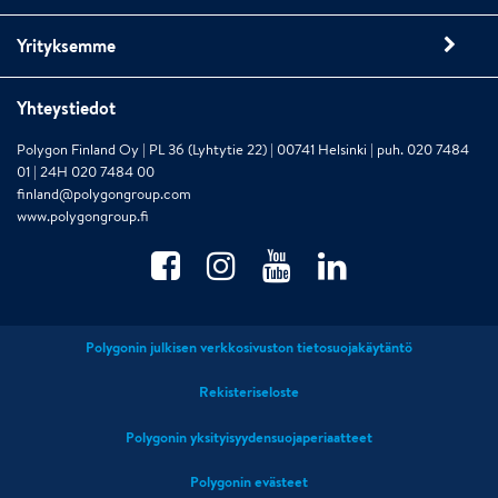
Yrityksemme
Yhteystiedot
Polygon Finland Oy | PL 36 (Lyhtytie 22) | 00741 Helsinki | puh. 020 7484
01 | 24H 020 7484 00
finland@polygongroup.com
www.polygongroup.fi
Polygonin julkisen verkkosivuston tietosuojakäytäntö
Rekisteriseloste
Polygonin yksityisyydensuojaperiaatteet
Polygonin evästeet