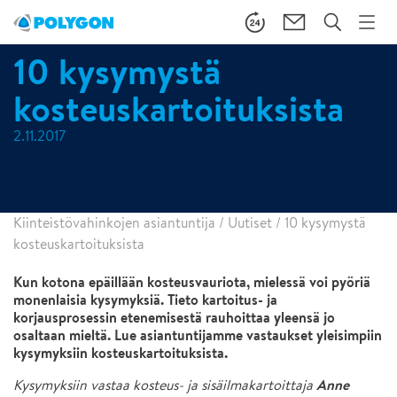
10 kysymystä
kosteuskartoituksista
2.11.2017
Kiinteistövahinkojen asiantuntija
/
Uutiset
/
10 kysymystä
kosteuskartoituksista
Kun kotona epäillään kosteusvauriota, mielessä voi pyöriä
monenlaisia kysymyksiä. Tieto kartoitus- ja
korjausprosessin etenemisestä rauhoittaa yleensä jo
osaltaan mieltä. Lue asiantuntijamme vastaukset yleisimpiin
kysymyksiin kosteuskartoituksista.
Anne
Kysymyksiin vastaa kosteus- ja sisäilmakartoittaja