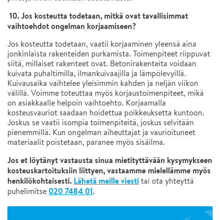
10. Jos kosteutta todetaan, mitkä ovat tavallisimmat
vaihtoehdot ongelman korjaamiseen?
Jos kosteutta todetaan, vaatii korjaaminen yleensä aina
jonkinlaista rakenteiden purkamista. Toimenpiteet riippuvat
siitä, millaiset rakenteet ovat. Betonirakenteita voidaan
kuivata puhaltimilla, ilmankuivaajilla ja lämpölevyillä.
Kuivausaika vaihtelee yleisimmin kahden ja neljän viikon
välillä. Voimme toteuttaa myös korjaustoimenpiteet, mikä
on asiakkaalle helpoin vaihtoehto. Korjaamalla
kosteusvauriot saadaan hoidettua poikkeuksetta kuntoon.
Joskus se vaatii isompia toimenpiteitä, joskus selvitään
pienemmillä. Kun ongelman aiheuttajat ja vaurioituneet
materiaalit poistetaan, paranee myös sisäilma.
Jos et löytänyt vastausta sinua mietityttävään kysymykseen
kosteuskartoituksiin liittyen, vastaamme mielellämme myös
henkilökohtaisesti.
Lähetä meille viesti
tai ota yhteyttä
020 7484 01
puhelimitse
.