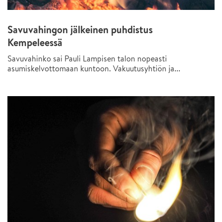
Savuvahingon jälkeinen puhdistus
Kempeleessä
Savuvahinko sai Pauli Lampisen talon nopeasti
asumiskelvottomaan kuntoon. Vakuutusyhtiön ja...