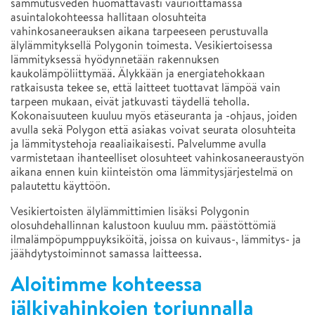
sammutusveden huomattavasti vaurioittamassa
asuintalokohteessa hallitaan olosuhteita
vahinkosaneerauksen aikana tarpeeseen perustuvalla
älylämmityksellä Polygonin toimesta. Vesikiertoisessa
lämmityksessä hyödynnetään rakennuksen
kaukolämpöliittymää. Älykkään ja energiatehokkaan
ratkaisusta tekee se, että laitteet tuottavat lämpöä vain
tarpeen mukaan, eivät jatkuvasti täydellä teholla.
Kokonaisuuteen kuuluu myös etäseuranta ja -ohjaus, joiden
avulla sekä Polygon että asiakas voivat seurata olosuhteita
ja lämmitystehoja reaaliaikaisesti. Palvelumme avulla
varmistetaan ihanteelliset olosuhteet vahinkosaneeraustyön
aikana ennen kuin kiinteistön oma lämmitysjärjestelmä on
palautettu käyttöön.
Vesikiertoisten älylämmittimien lisäksi Polygonin
olosuhdehallinnan kalustoon kuuluu mm. päästöttömiä
ilmalämpöpumppuyksiköitä, joissa on kuivaus-, lämmitys- ja
jäähdytystoiminnot samassa laitteessa.
Aloitimme kohteessa
jälkivahinkojen torjunnalla