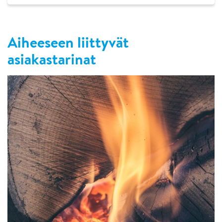
Aiheeseen liittyvät
asiakastarinat