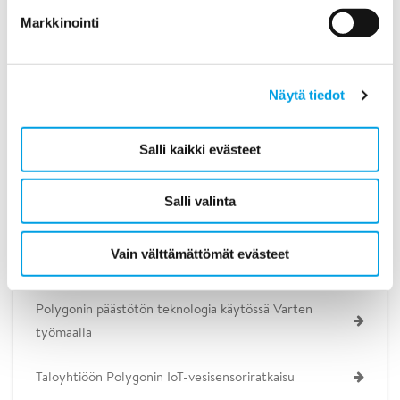
Polygonin palvelut>>
Markkinointi
Tuoreimmat asiakastarinat
Näytä tiedot
Keilaniemen Portti - älykästä olosuhdehallintaa ja
Salli kaikki evästeet
kestävää rakentamista
Laaja vesivahinko Oulussa vuodon seurauksena
Salli valinta
Polygon mukana toimistopilvenpiirtäjän
Vain välttämättömät evästeet
rakennusprojektissa
Polygonin päästötön teknologia käytössä Varten
työmaalla
Taloyhtiöön Polygonin IoT-vesisensoriratkaisu