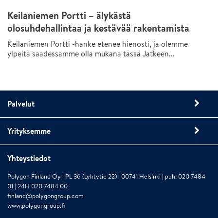
Keilaniemen Portti – älykästä
olosuhdehallintaa ja kestävää rakentamista
Keilaniemen Portti -hanke etenee hienosti, ja olemme
ylpeitä saadessamme olla mukana tässä Jatkeen...
Palvelut
Yrityksemme
Yhteystiedot
Polygon Finland Oy | PL 36 (Lyhtytie 22) | 00741 Helsinki | puh. 020 7484
01 | 24H 020 7484 00
finland@polygongroup.com
www.polygongroup.fi