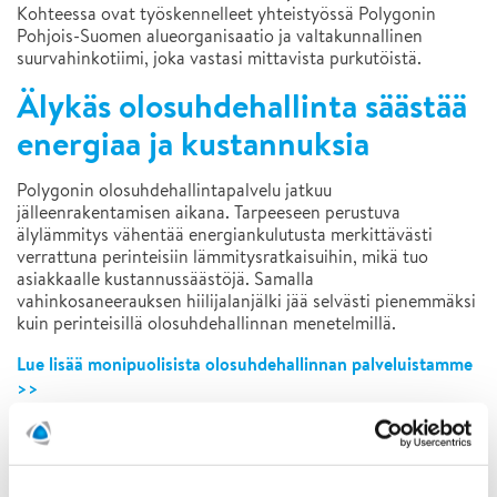
Kohteessa ovat työskennelleet yhteistyössä Polygonin
Pohjois-Suomen alueorganisaatio ja valtakunnallinen
suurvahinkotiimi, joka vastasi mittavista purkutöistä.
Älykäs olosuhdehallinta säästää
energiaa ja kustannuksia
Polygonin olosuhdehallintapalvelu jatkuu
jälleenrakentamisen aikana. Tarpeeseen perustuva
älylämmitys vähentää energiankulutusta merkittävästi
verrattuna perinteisiin lämmitysratkaisuihin, mikä tuo
asiakkaalle kustannussäästöjä. Samalla
vahinkosaneerauksen hiilijalanjälki jää selvästi pienemmäksi
kuin perinteisillä olosuhdehallinnan menetelmillä.
Lue lisää monipuolisista olosuhdehallinnan palveluistamme
>>
Lue lisää ammattimaisista palovahinkopalveluistamme >>
Lue lisää 24/7 vahinkopäivystyksestämme >>
Ota yhteyttä! Lähetä yhteystietosi
tästä
, niin otamme