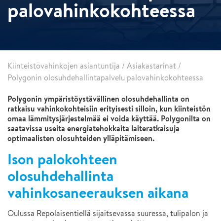
palovahinkokohteessa
Kiinteistövahinkojen asiantuntija
/
Asiakastarinat
/
Polygonin olosuhdehallintapalvelu palovahinkokohteessa
Polygonin ympäristöystävällinen olosuhdehallinta on
ratkaisu vahinkokohteisiin erityisesti silloin, kun kiinteistön
omaa lämmitysjärjestelmää ei voida käyttää. Polygonilta on
saatavissa useita energiatehokkaita laiteratkaisuja
optimaalisten olosuhteiden ylläpitämiseen.
Ison palokohteen
olosuhdehallinta
vahinkosaneerauksen aikana
Oulussa Repolaisentiellä sijaitsevassa suuressa, tulipalon ja