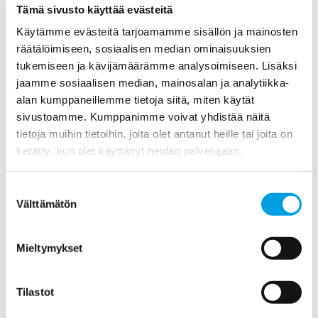
yhteyttä sinuun.
Tämä sivusto käyttää evästeitä
Tai soita
020 7484 01
.
Käytämme evästeitä tarjoamamme sisällön ja mainosten
räätälöimiseen, sosiaalisen median ominaisuuksien
tukemiseen ja kävijämäärämme analysoimiseen. Lisäksi
Ota yhteyttä!
jaamme sosiaalisen median, mainosalan ja analytiikka-
020 7484 01
alan kumppaneillemme tietoja siitä, miten käytät
sivustoamme. Kumppanimme voivat yhdistää näitä
Lähetä viesti Polygonille tästä>>
tietoja muihin tietoihin, joita olet antanut heille tai joita on
kerätty, kun olet käyttänyt heidän palvelujaan.
Suostumuksen
Välttämätön
Päivystys toimistoajan ulkopuolella
valinta
020 7484 00
Mieltymykset
Tilastot