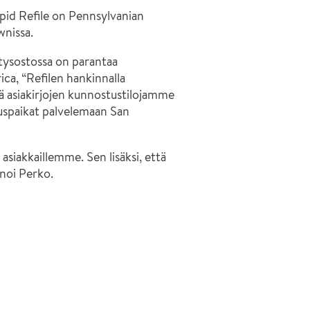
apid Refile on Pennsylvanian
wnissa.
itysostossa on parantaa
ca, “Refilen hankinnalla
ä asiakirjojen kunnostustilojamme
uspaikat palvelemaan San
siakkaillemme. Sen lisäksi, että
anoi Perko.