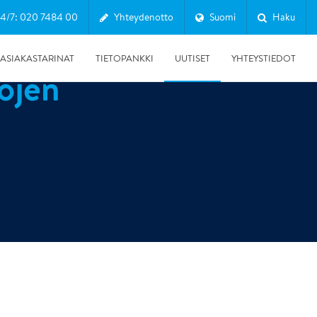
24/7: 020 7484 00
Yhteydenotto
Suomi
Haku
ASIAKASTARINAT
TIETOPANKKI
UUTISET
YHTEYSTIEDOT
jojen
Näytä kaikki Asiakastarinat
Vesivahingot
Palovahinko
Olosuhdehallinta
Sisäilmaongelmat
Muut palvelut
26.1.2026
RT 103912 ohjekortti hyvälle kosteuskartoitustavalle