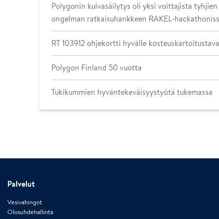
Polygonin kuivasäilytys oli yksi voittajista tyhjie
ongelman ratkaisuhankkeen RAKEL-hackathonis
RT 103912 ohjekortti hyvälle kosteuskartoitustava
Polygon Finland 50 vuotta
Tukikummien hyväntekeväisyystyötä tukemassa
Palvelut
Vesivahingot
Olosuhdehallinta