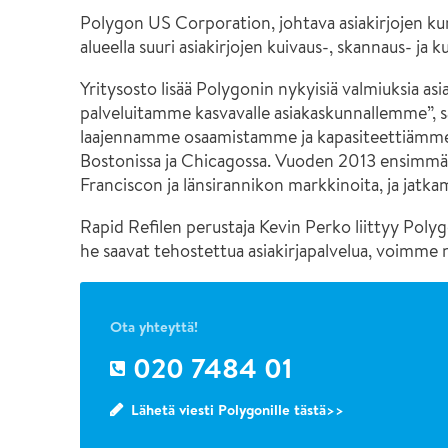
Muut palvelut
Usein kysytyt kysymykset
Polygon US Corporation, johtava asiakirjojen kun
alueella suuri asiakirjojen kuivaus-, skannaus- ja
Yritysosto lisää Polygonin nykyisiä valmiuksia a
palveluitamme kasvavalle asiakaskunnallemme”, s
laajennamme osaamistamme ja kapasiteettiämme. 
Bostonissa ja Chicagossa. Vuoden 2013 ensimmäi
Franciscon ja länsirannikon markkinoita, ja jatka
Rapid Refilen perustaja Kevin Perko liittyy Poly
he saavat tehostettua asiakirjapalvelua, voimme 
Ota yhteyttä!
020 7484 01
Lähetä viesti Polygonille tästä>>