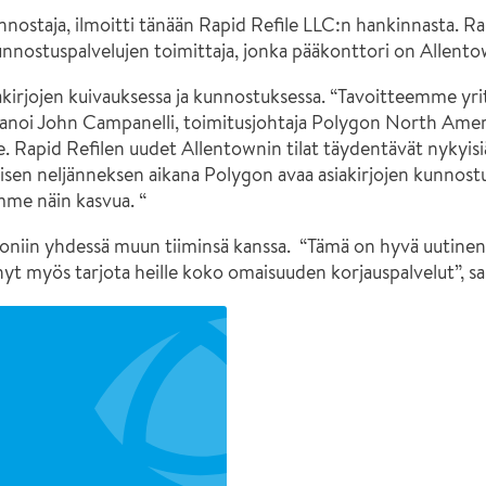
hackathonissa
nostaja, ilmoitti tänään Rapid Refile LLC:n hankinnasta. R
 kunnostuspalvelujen toimittaja, jonka pääkonttori on Allento
siakirjojen kuivauksessa ja kunnostuksessa. “Tavoitteemme yr
anoi John Campanelli, toimitusjohtaja Polygon North Ameri
Rapid Refilen uudet Allentownin tilat täydentävät nykyisi
sen neljänneksen aikana Polygon avaa asiakirjojen kunnost
mme näin kasvua. “
goniin yhdessä muun tiiminsä kanssa. “Tämä on hyvä uutinen a
nyt myös tarjota heille koko omaisuuden korjauspalvelut”, s