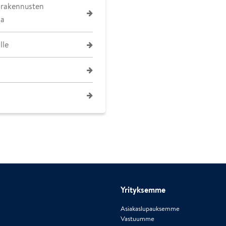
n rakennusten
sa
lle
Yrityksemme
Asiakaslupauksemme
Vastuumme