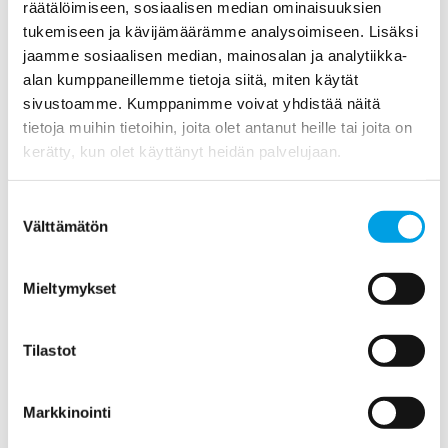
multisensoreilla mitataan ilmasta lämpötilaa, kosteutta,
räätälöimiseen, sosiaalisen median ominaisuuksien
kastepistettä, absoluuttista kosteutta, hiilidioksidia,
tukemiseen ja kävijämäärämme analysoimiseen. Lisäksi
partikkeleita ja TVOC-arvoja.
jaamme sosiaalisen median, mainosalan ja analytiikka-
alan kumppaneillemme tietoja siitä, miten käytät
sivustoamme. Kumppanimme voivat yhdistää näitä
Ota yhteyttä!
tietoja muihin tietoihin, joita olet antanut heille tai joita on
020 7484 01
kerätty, kun olet käyttänyt heidän palvelujaan.
Lähetä viesti Polygonille tästä>>
Suostumuksen
Välttämätön
valinta
Mieltymykset
Polygonin palvelut>>
Tilastot
Markkinointi
Tuoreimmat uutiset