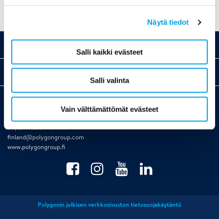
Näytä tiedot
Palvelut
Salli kaikki evästeet
Yrityksemme
Salli valinta
Yhteystiedot
Vain välttämättömät evästeet
Polygon Finland Oy | PL 36 (Lyhtytie 22) | 00741 Helsinki | puh. 020 7484
01 | 24H 020 7484 00
finland@polygongroup.com
www.polygongroup.fi
Polygonin julkisen verkkosivuston tietosuojakäytäntö