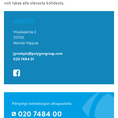
voit lukea alla olevasta kohdasta.
MÄNTTÄ
Höylääjäntie 2
35700
Mänttä-Vilppula
jyvaskyla@polygongroup.com
020 7484 01
Päivystys toimistoajan ulkopuolella
020 7484 00