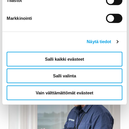
Tilastot
Markkinointi
Palovahingot
Toimimme suunnitelmallisesti haastavissakin
olosuhteissa huolehtien toimenpiteiden
Näytä tiedot
tärkeysjärjestyksestä.
Salli kaikki evästeet
Salli valinta
Vain välttämättömät evästeet