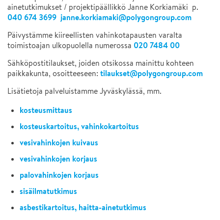
ainetutkimukset / projektipäällikkö Janne Korkiamäki p.
040 674 3699
janne.korkiamaki@polygongroup.com
Päivystämme kiireellisten vahinkotapausten varalta
020 7484 00
toimistoajan ulkopuolella numerossa
Sähköpostitilaukset, joiden otsikossa mainittu kohteen
tilaukset@polygongroup.com
paikkakunta, osoitteeseen:
Lisätietoja palveluistamme Jyväskylässä, mm.
kosteusmittaus
kosteuskartoitus, vahinkokartoitus
vesivahinkojen kuivaus
vesivahinkojen korjaus
palovahinkojen korjaus
sisäilmatutkimus
asbestikartoitus, haitta-ainetutkimus