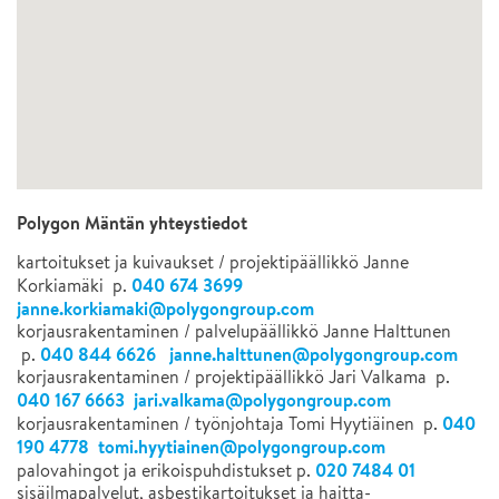
Polygon Mäntän yhteystiedot
kartoitukset ja kuivaukset / projektipäällikkö Janne
040 674 3699
Korkiamäki p.
janne.korkiamaki@polygongroup.com
korjausrakentaminen / palvelupäällikkö Janne Halttunen
040 844 6626
janne.halttunen@polygongroup.com
p.
korjausrakentaminen / projektipäällikkö Jari Valkama p.
040 167 6663
jari.valkama@polygongroup.com
040
korjausrakentaminen / työnjohtaja Tomi Hyytiäinen p.
190 4778
tomi.hyytiainen@polygongroup.com
020 7484 01
palovahingot ja erikoispuhdistukset p.
sisäilmapalvelut, asbestikartoitukset ja haitta-