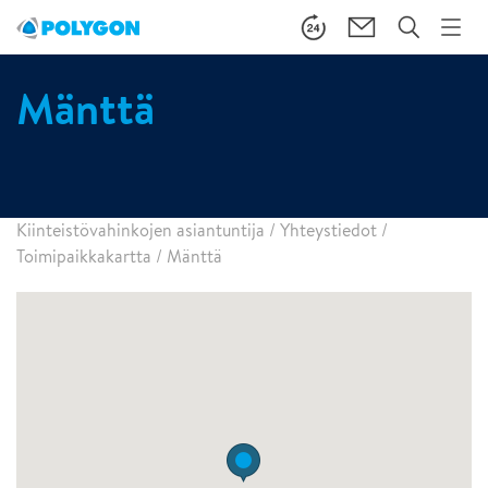
Mänttä
Kiinteistövahinkojen asiantuntija
/
Yhteystiedot
/
Toimipaikkakartta
/
Mänttä