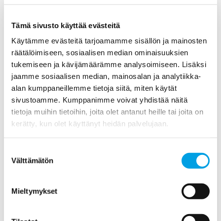
Palvelumme tuottavat asiakkaillemme nopeutta
työvaiheiden etenemiseen sekä laatua ja
Tämä sivusto käyttää evästeitä
kustannussäästöjä.
Käytämme evästeitä tarjoamamme sisällön ja mainosten
räätälöimiseen, sosiaalisen median ominaisuuksien
tukemiseen ja kävijämäärämme analysoimiseen. Lisäksi
jaamme sosiaalisen median, mainosalan ja analytiikka-
alan kumppaneillemme tietoja siitä, miten käytät
sivustoamme. Kumppanimme voivat yhdistää näitä
tietoja muihin tietoihin, joita olet antanut heille tai joita on
kerätty, kun olet käyttänyt heidän palvelujaan.
Suostumuksen
Välttämätön
valinta
Mieltymykset