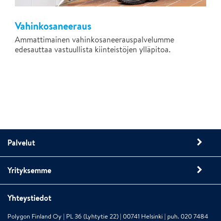
Vahinkosaneeraus
Ammattimainen vahinkosaneerauspalvelumme
edesauttaa vastuullista kiinteistöjen ylläpitoa.
Palvelut
Yrityksemme
Yhteystiedot
Polygon Finland Oy | PL 36 (Lyhtytie 22) | 00741 Helsinki | puh. 020 7484