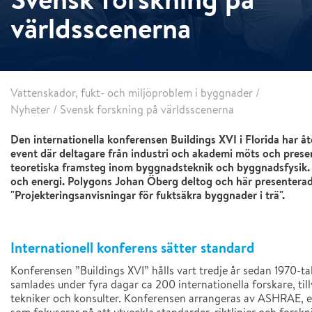
världsscenerna
Vattenskador, fukt- och miljöproblem i byggnader
/
Nyheter
/
Svensk forskning på världsscenerna
Den internationella konferensen Buildings XVI i Florida har å
event där deltagare från industri och akademi möts och prese
teoretiska framsteg inom byggnadsteknik och byggnadsfysik. 
och energi. Polygons Johan Öberg deltog och här presenterade
"Projekteringsanvisningar för fuktsäkra byggnader i trä".
Internationell konferens sätter standard
Konferensen ”Buildings XVI” hålls vart tredje år sedan 1970-t
samlades under fyra dagar ca 200 internationella forskare, till
tekniker och konsulter. Konferensen arrangeras av ASHRAE, e