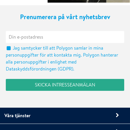
Prenumerera på vårt nyhetsbrev
Jag samtycker till att Polygon samlar in mina
personuppgifter för att kontakta mig. Polygon hanterar
alla personuppgifter i enlighet med
Dataskyddsförordningen (GDPR).
Våra tjänster