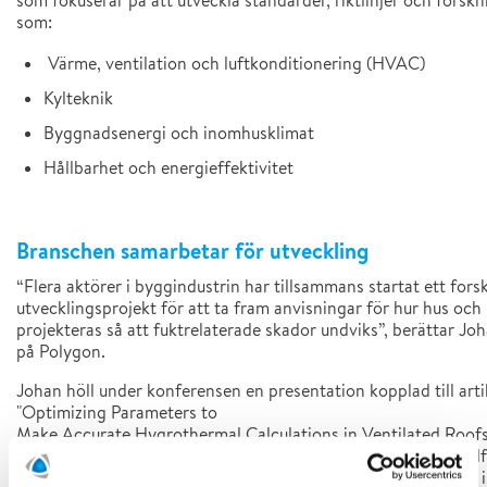
som fokuserar på att utveckla standarder, riktlinjer och fors
som:
Värme, ventilation och luftkonditionering (HVAC)
Kylteknik
Byggnadsenergi och inomhusklimat
Hållbarhet och energieffektivitet
Branschen samarbetar för utveckling
“Flera aktörer i byggindustrin har tillsammans startat ett for
utvecklingsprojekt för att ta fram anvisningar för hur hus och
projekteras så att fuktrelaterade skador undviks”, berättar Jo
på Polygon.
Johan höll under konferensen en presentation kopplad till arti
"
Optimizing
Parameters to
Make
Accurate
Hygrothermal
Calculations
in
Ventilated
Roof
han tillsammans med S Olof Mundt-Petersen (Trä- och Möbel
Petter Wallentén (Senior lektor vid Lunds Tekniska Högskola)