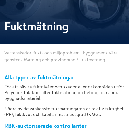
Fuktmätning
Vattenskador, fukt- och miljöproblem i byggnader
/
Våra
tjänster
/
Mätning och provtagning
/
Fuktmätning
Alla typer av fuktmätningar
För att påvisa fuktnivåer och skador eller riskområden utför
Polygons fuktkonsulter fuktmätningar i betong och andra
byggnadsmaterial.
Några av de vanligaste fuktmätningarna är relativ fuktighet
(RF), fuktkvot och kapillär mättnadsgrad (KMG).
RBK-auktoriserade kontrollanter