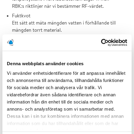
RBK:s riktlinjer när vi bestämmer RF-värdet.
Fuktkvot
Ett sätt att mäta mängden vatten i förhållande till
mängden torrt material.
Kapillär mättnadsgrad (KMG)
Beskriver hur mycket vatten ett prov innehåller i
förhållande till den maximala mängd vatten det kan
suga upp kapillärt.
Denna webbplats använder cookies
Standardiserade mätmetoder ökar säkerheten
Vi använder enhetsidentifierare för att anpassa innehållet
och annonserna till användarna, tillhandahålla funktioner
I linje med RBK:s krav kontrollerar och kalibrerar vi
för sociala medier och analysera vår trafik. Vi
regelbundet mätutrustningen i laboratoriet. Vi använder
standardiserade NORDTEST-metoder för att bestämma
vidarebefordrar även sådana identifierare och annan
fuktkvot och kapillär mättnadsgrad.
information från din enhet till de sociala medier och
annons- och analysföretag som vi samarbetar med.
Fuktmätning i betong och
Dessa kan i sin tur kombinera informationen med annan
avjämningsmassor
information som du har tillhandahållit eller som de har
samlat in när du har använt deras tjänster.