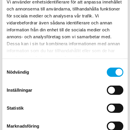
istället för att riva och sätta in nytt material. Eftersom vi
Vi använder enhetsidentifierare för att anpassa innehållet
hjälper till att återanvända material behövs inte
och annonserna till användarna, tillhandahålla funktioner
nyanskaffning, och det minskar den negativa
för sociala medier och analysera vår trafik. Vi
miljöpåverkan.
vidarebefordrar även sådana identifierare och annan
Vi sparar också tid åt våra kunder genom att föreslå
information från din enhet till de sociala medier och
kostnadseffektiva lösningar, och genom att vi kan hjälpa till
annons- och analysföretag som vi samarbetar med.
att återanvända befintligt material.
Dessa kan i sin tur kombinera informationen med annan
Förbättrar och säkerställer
information som du har tillhandahållit eller som de har
samlat in när du har använt deras tjänster.
inomhusmiljön
Samtyckesval
Nödvändig
Vi också med att ständigt förbättra och säkerställa
inomhusmiljön i samarbete med kunder och leverantörer.
Under arbetets gång följer vi den lagstiftning som gäller för
Inställningar
verksamheten, och vi tar hänsyn till ekonomiska och
tekniska resurser. Dessutom har vi en helhetssyn och väger
in miljöbelastning när vi köper in varor, produkter, tjänster
Statistik
och resor.
Marknadsföring
Vårt ansvar