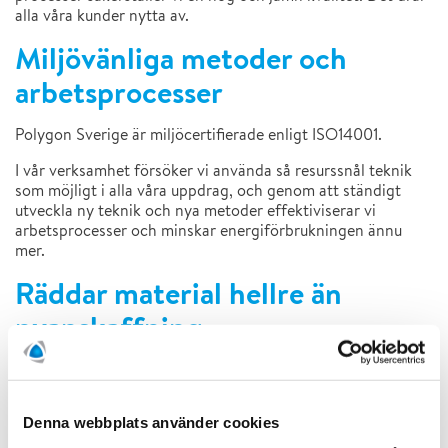
alla våra kunder nytta av.
Miljövänliga metoder och
arbetsprocesser
Polygon Sverige är miljöcertifierade enligt ISO14001.
I vår verksamhet försöker vi använda så resurssnål teknik
som möjligt i alla våra uppdrag, och genom att ständigt
utveckla ny teknik och nya metoder effektiviserar vi
arbetsprocesser och minskar energiförbrukningen ännu
mer.
Räddar material hellre än
nyanskaffning
Grunden i ett lyckat torkuppdrag är att vi lyckats rädda
värden i form av material och tid, och det är samtidigt en
stor del av vår miljöprofil. Vi räddar material genom att
Denna webbplats använder cookies
arbeta förebyggande eller genom att torka konstruktionen