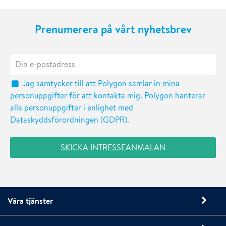
Prenumerera på vårt nyhetsbrev
Jag samtycker till att Polygon samlar in mina
personuppgifter för att kontakta mig. Polygon hanterar
alla personuppgifter i enlighet med
Dataskyddsförordningen (GDPR).
Våra tjänster