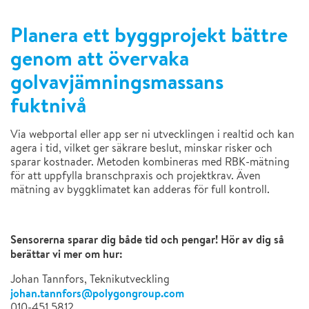
Planera ett byggprojekt bättre
genom att övervaka
golvavjämningsmassa
ns
fuktnivå
Via
webportal
eller
app
ser ni utvecklingen i realtid och kan
agera i tid, vilket ger säkrare beslut, minskar risker och
sparar kostnader.
Metoden kombineras med RBK-mätning
för att uppfylla branschpraxis och projektkrav.
Även
mätning av byggklimatet kan
adderas
för full kontroll.
Sensorerna sparar dig både tid och pengar! Hör av dig så
berättar vi mer om hur:
Johan Tannfors,
Teknikutveckling
johan.tannfors@polygongroup.com
010-451 5812