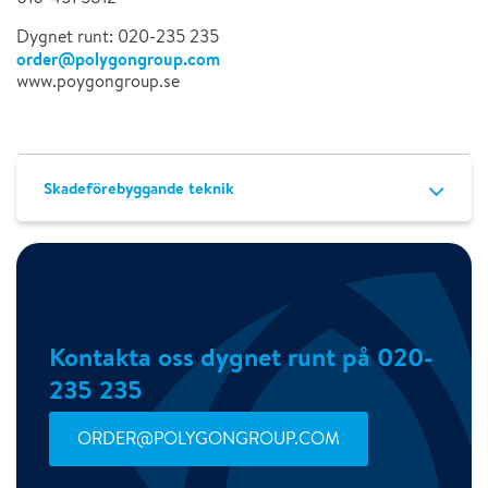
Dygnet runt: 020-235 235
o
rder@polygongroup.com
www.poygongroup.se
Skadeförebyggande teknik
Kontakta oss dygnet runt på 020-
235 235
ORDER@POLYGONGROUP.COM