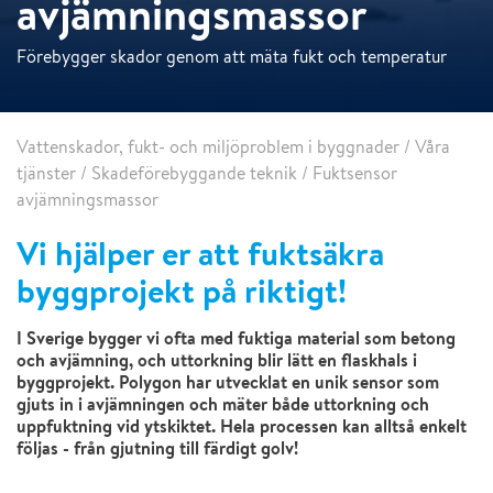
avjämningsmassor
Förebygger skador genom att mäta fukt och temperatur
Vattenskador, fukt- och miljöproblem i byggnader
/
Våra
tjänster
/
Skadeförebyggande teknik
/
Fuktsensor
avjämningsmassor
Vi hjälper er att fuktsäkra
byggprojekt på riktigt!
I Sverige bygger vi ofta med fuktiga material som betong
och avjämning, och uttorkning blir lätt en flaskhals i
byggprojekt. Polygon har utvecklat en unik sensor som
gjuts in i avjämningen och mäter både uttorkning och
uppfuktning vid ytskiktet. Hela processen kan alltså enkelt
följas - från gjutning till färdigt golv!