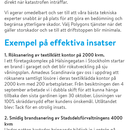
direkt när katastrofen inträffar.
Vi agerar omedelbart och ser till att våra bästa tekniska
experter snabbt är på plats för att göra en bedömning och
begränsa ytterligare skador. Välj Polygons tjänster när det
gäller storskador och se till att driftstoppen blir minimala.
Exempel på effektiva insatser
1. Röksanering av textilklätt kontor på 2000 kvm.
I ett företagskomplex på Hälsingegatan i Stockholm startar
en brand i garaget och det blir rökutveckling på sju
våningsplan. Amadeus Scandinavia gav oss i uppdrag att
röksanera samtligt lösöre i deras textilklädda kontor på
2000 kvm med 200 arbetsplatser. Från besiktningen den 4
september arbetade vi i dubbla skift för att kunna hänga
tillbaka den sista gardinen igen 30 oktober. Lösningen var
100% skräddarsydd efter kundens önskemål. Utlåtandet
blev: Tack för en otrolig insats.
2. Smidig brandsanering av Stadsdelsförvaltningens 4000
kvm
Under natten kastades brinnande bildäck in i entrén på