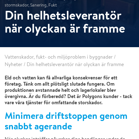
stormskador, Sanering, Fukt
Din helhetsleverantör
när olyckan är framme
Vattenskador, fukt- och miljöproblem i byggnader
/
Nyheter
/
Din helhetsleverantör när olyckan är framme
Eld och vatten kan få allvarliga konsekvenser för ett
företag. Tänk om allt plötsligt slutade fungera. Om
produktionen avstannade helt och lagerlokaler blev
övergivna. Är du förberedd? Det är Polygons kunder - tack
vare våra tjänster för omfattande storskador.
Minimera driftstoppen genom
snabbt agerande