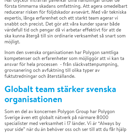
När olyckor inträffar påverkar dina handlingar under de
första timmarna skadans omfattning. Att agera omedelbart
reducerar risken för följdskador avsevärt. Med vår tekniska
expertis, långa erfarenhet och ett starkt team agerar vi
snabbt och precist. Det gör att våra kunder sparar både
värdefull tid och pengar då vi arbetar effektivt för att de
ska kunna återgå till sin ordinarie verksamhet så snart som
möjligt.
Inom den svenska organisationen har Polygon samtliga
kompetenser och erfarenheter som möjliggör att vi kan ta
ansvar för hela processen - från släckvattenpumpning,
grovsanering och avfuktning till olika typer av
fuktutredningar och återställande.
Globalt team stärker svenska
organisationen
Som en del av koncernen Polygon Group har Polygon
Sverige även ett globalt nätverk på närmare 8000
specialister med verksamhet i 17 länder. Vi är “Always by
your side” när du än behöver oss och ser till att du får hjälp