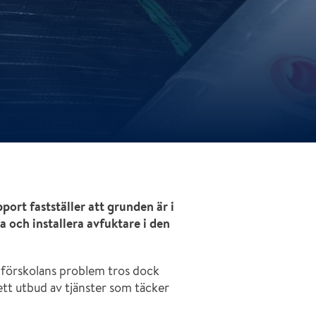
Mögelskada
Tillfälliga klimatlösningar
Miljö
Offentligt material av medarbetare
port fastställer att grunden är i
a och installera avfuktare i den
l förskolans problem tros dock
d ett utbud av tjänster som täcker