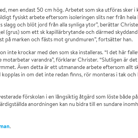
ed, men endast 50 cm hög. Arbetet som ska utföras sker i k
digt fysiskt arbete eftersom isoleringen slits ner från hela 
s slagg och blöt jord från alla synliga ytor”, berättar Chris
gel (grus) som ett sk kapillärbrytande och därmed skyddande
ast på marken och fästs mot grundmuren”, fortsätter han.
ion inte krockar med den som ska installeras. “I det här falle
 motarbetar varandra”, förklarar Christer. “Slutligen är det 
mmet. Även detta är ett utmanande arbete eftersom allt ske
 kopplas in om det inte redan finns, rör monteras i tak och
vesterade förskolan i en långsiktig åtgärd som löste både
rdigställda anordningen kan nu bidra till en sundare inomhu
sman
.