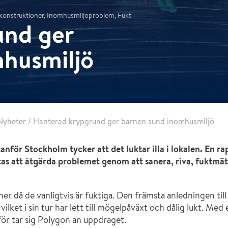
kkonstruktioner, Inomhusmiljöproblem, Fukt
und ger
husmiljö
Nyheter
/
Hanterad krypgrund ger barnen sund inomhusmiljö
anför Stockholm tycker att det luktar illa i lokalen. En rap
itas att åtgärda problemet genom att sanera, riva, fuktmät
er då de vanligtvis är fuktiga. Den främsta anledningen til
 vilket i sin tur har lett till mögelpåväxt och dålig lukt. Me
för tar sig Polygon an uppdraget.