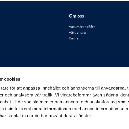
Om oss
Varumärkeslöfte
Vårt ansvar
Karriär
Kontakt
r cookies
Besöksadress: Hemvärnsgatan 15, 171 
rare för att anpassa innehållet och annonserna till användarna, t
Växel 24h: 020-235 235
er och analysera vår trafik. Vi vidarebefordrar även sådana ident
order@polygongroup.com
 enhet till de sociala medier och annons- och analysföretag som 
www.polygongroup.se
 i sin tur kombinera informationen med annan information som
e har samlat in när du har använt deras tjänster.