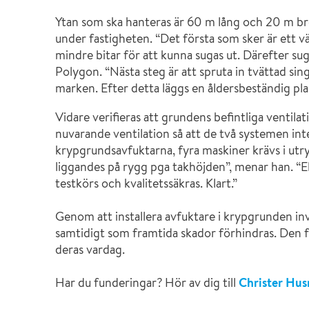
Ytan som ska hanteras är 60 m lång och 20 m br
under fastigheten. “Det första som sker är ett väl
mindre bitar för att kunna sugas ut. Därefter sug
Polygon. “Nästa steg är att spruta in tvättad sin
marken. Efter detta läggs en åldersbeständig pl
Vidare verifieras att grundens befintliga ventilat
nuvarande ventilation så att de två systemen inte
krypgrundsavfuktarna, fyra maskiner krävs i utry
liggandes på rygg pga takhöjden”, menar han. “El
testkörs och kvalitetssäkras. Klart.”
Genom att installera avfuktare i krypgrunden in
samtidigt som framtida skador förhindras. Den fä
deras vardag.
Har du funderingar? Hör av dig till
Christer Hu