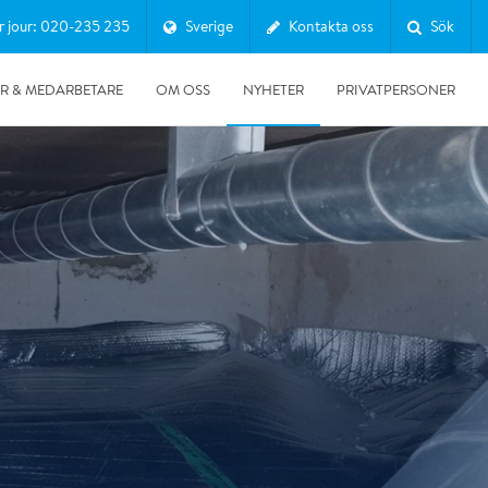
r jour: 020-235 235
Sverige
Kontakta oss
Sök
R & MEDARBETARE
OM OSS
NYHETER
PRIVATPERSONER
Nyheter
Nyheter
Fukt
Konstruktion torkning
Vatten och stormskador
Sanering
Inomhusmiljöproblem
Riskkonstruktioner