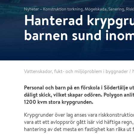
Skadeförebyggande teknik
Bransch- och intresseorganisationer
Nyheter – Konstruktion torkning, Mögelskada, Sanering, Ris
Hanterad krypgr
Skadesamordning
Polygon Surface Repair
barnen sund inom
Vattenskador, fukt- och miljöproblem i byggnader
/
Personal och barn på en förskola i Södertälje ut
dåligt skick, vilket skapar odören. Polygon anl
1200 kvm stora krypgrunden.
Krypgrunder över lag anses vara riskkonstruktion
vara att ett avloppsrör gått isär vid häftiga regn,
hantering av det mesta en fastighet kan råka ut 