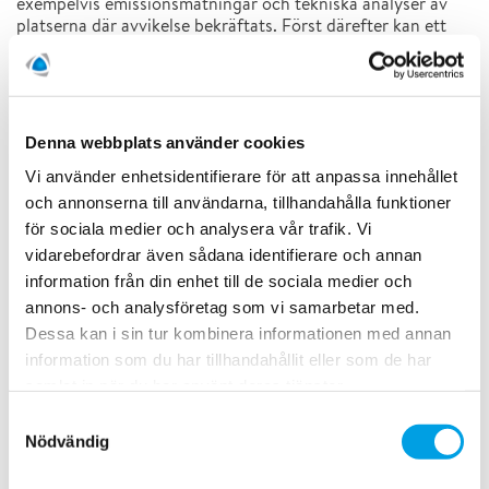
exempelvis emissionsmätningar och tekniska analyser av
platserna där avvikelse bekräftats. Först därefter kan ett
lämpligt åtgärdsförslag utformas”, säger Olle.
Spara pengar med framförhållning
Förebyggande arbete som fastställer ifall risk finns för
Denna webbplats använder cookies
exempelvis fukt och mikrobiell tillväxt redan innan skada
sker är alltid att föredra. Ofta anlitas Polygon för fukt- och
Vi använder enhetsidentifierare för att anpassa innehållet
skadeinventeringar då en skada eller ett angrepp redan
och annonserna till användarna, tillhandahålla funktioner
uppstått. Hanteringen av skadan blir då ofta mer kostsam
för sociala medier och analysera vår trafik. Vi
eftersom mer omfattande åtgärder krävs för att lösa
vidarebefordrar även sådana identifierare och annan
situationen.
information från din enhet till de sociala medier och
“En stor fördel med proaktivt arbete är att
annons- och analysföretag som vi samarbetar med.
statusinventeringen blir en del i budgetarbetet”, menar Olle.
Dessa kan i sin tur kombinera informationen med annan
“Utifrån rapporten kan fastighetsägaren planera åtgärder
information som du har tillhandahållit eller som de har
och fördela kostnader då de vet var renoveringsbehov
finns. Ytterligare en fördel är att kommunen visar
samlat in när du har använt deras tjänster.
ansvarstagande då de kan presentera en åtgärdsplan för
Samtyckesval
exempelvis orolig skolpersonal, kanske redan innan detta
Nödvändig
ens efterfrågats” avslutar Olle.
Vill du veta mer? Kontakta Olle Sundström på