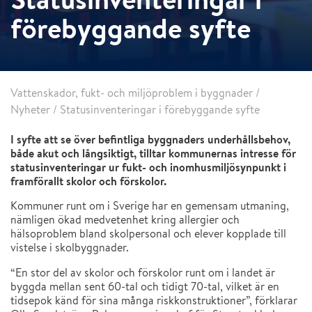
förebyggande syfte
Vattenskador, fukt- och miljöproblem i byggnader
/
Nyheter
/
Statusinventeringar i förebyggande syfte
I syfte att se över befintliga byggnaders underhållsbehov,
både akut och långsiktigt, tilltar kommunernas intresse för
statusinventeringar ur fukt- och inomhusmiljösynpunkt i
framförallt skolor och förskolor.
Kommuner runt om i Sverige har en gemensam utmaning,
nämligen ökad medvetenhet kring allergier och
hälsoproblem bland skolpersonal och elever kopplade till
vistelse i skolbyggnader.
“En stor del av skolor och förskolor runt om i landet är
byggda mellan sent 60-tal och tidigt 70-tal, vilket är en
tidsepok känd för sina många riskkonstruktioner”, förklarar