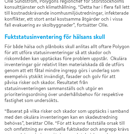
Olle Sundström, Polygons regionchef för Storstockholms
konsulttjänster och klimathållning. “Detta har i flera fall lett
till kostnadskrävande inomhusmiljöutredningar, infekterade
konflikter, ett stort antal kostsamma åtgärder och i vissa
fall evakuering av skolbyggnader”, fortsätter Olle.
Fuktstatusinventering för hälsans skull
För både hälsa och plånboks skull anlitas allt oftare Polygon
för att utföra statusinventeringar så att skador och
riskområden kan upptäckas före problem uppstår. Okulära
inventeringar gör relativt liten materialskada då de utförs
genom att ett fåtal mindre ingrepp görs i underlag som
exempelvis ytskikt invändigt, fasader och golv för att
påvisa risker och skador. Resultatet från
statusinventeringen sammanställs och utgör en
prioriteringsordning över underhållsbehov för respektive
fastighet som undersökts.
“Baserat på vilka risker och skador som upptäcks i samband
med den okulära inventeringen kan en skadeutredning
behövas”, berättar Olle. “För att kunna fastställa orsak till
och omfattning av eventuella fuktskador och angrepp krävs