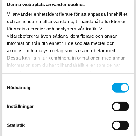
Denna webbplats använder cookies
Vi använder enhetsidentifierare för att anpassa innehållet
Sensorer minimerar behovet av förstörande
och annonserna till användarna, tillhandahålla funktioner
provtagningar
för sociala medier och analysera vår trafik. Vi
Sensorerna har kontinuerligt mätt inomhusklimat,
vidarebefordrar även sådana identifierare och annan
utomhusklimat och fukt i avjämningsmassan. Tack vare
information från din enhet till de sociala medier och
dessa data kunde vi minska antalet förstörande
annons- och analysföretag som vi samarbetar med.
provtagningar och samtidigt planera in både fuktmätningar
Dessa kan i sin tur kombinera informationen med annan
och mattläggning vid rätt tidpunkt. Tillsammans med
information som du har tillhandahållit eller som de har
funktionsprovningen av betongen kunde vi också
säkerställa att fuktnivåerna var säkra även efter att mattan
samlat in när du har använt deras tjänster.
lagts. Ett tydligt kvitto på att processen fungerade.
Samtyckesval
Sensorerna gjorde det dessutom enkelt att se när de
Nödvändig
verifierande RBK-mätningar i avjämningsmassan kunde
genomföras.
Inställningar
Nyfiken partner driver utveckling
Statistik
Projektet genomfördes i nära samverkan mellan
entreprenörer, klimatansvariga och vår egen expertgrupp,