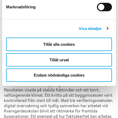
vilket gav värdefulla insikter inför kommande byggprojekt.
Marknadsföring
ByggDialog har varit en särskilt uppskattad partner genom
hela processen.
De har varit öppna för nya arbetssätt, tester och modern
Visa detaljer
teknik. En viktig förutsättning för att kunna driva ett
projekt med spontana och innovativa metoder.
”Möjligheten bygger på den tillit vi har till varandra efter
Tillåt alla cookies
många års gemensamma projekt med ByggDialog”, ler
Johan.
Tillåt urval
En modell för framtida hållbara byggprojekt
Endast nödvändiga cookies
Projektet som startade sommaren 2022 avslutades i
samband med skolans öppning höstterminen 2025.
Resultaten visade på stabila fuktnivåer och ett torrt,
välfungerande klimat. Ett kvitto på att byggprocessen varit
kontrollerad från start till mål. Med tre verifieringsmetoder,
digital övervakning och tydlig samverkan har arbetet vid
Kvarngärdesskolan blivit ett riktmärke för framtida
byggnationer. Ett exempel på hur fuktsäkerhet kan arbetas