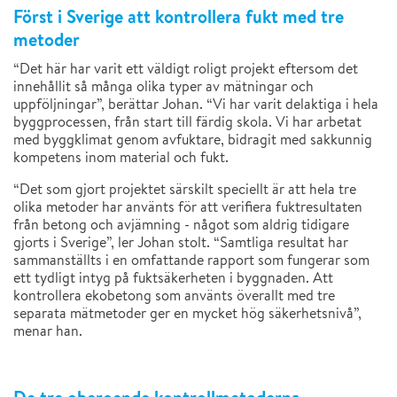
Först i Sverige att kontrollera fukt med tre
metoder
“Det här har varit ett väldigt roligt projekt eftersom det
innehållit så många olika typer av mätningar och
uppföljningar”, berättar Johan. “Vi har varit delaktiga i hela
byggprocessen, från start till färdig skola. Vi har arbetat
med byggklimat genom avfuktare, bidragit med sakkunnig
kompetens inom material och fukt.
“Det som gjort projektet särskilt speciellt är att hela tre
olika metoder har använts för att verifiera fuktresultaten
från betong och avjämning - något som aldrig tidigare
gjorts i Sverige”, ler Johan stolt. “Samtliga resultat har
sammanställts i en omfattande rapport som fungerar som
ett tydligt intyg på fuktsäkerheten i byggnaden. Att
kontrollera ekobetong som använts överallt med tre
separata mätmetoder ger en mycket hög säkerhetsnivå”,
menar han.