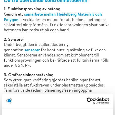
De tre oberoende kontrollmetoderna
1. Funktionsprovning av betong
samarbete mellan Heidelberg Materials och
Genom ett
Polygon
utvecklades en metod för att bedöma betongens
självuttorkningsförmåga. Funktionsprovningen visar hur väl
betongen kan torka ut på egen hand.
2. Sensorer
Under byggtiden installerades en ny
sensorer
generation
för kontinuerlig mätning av fukt och
klimat. Sensorerna användes som ett komplement till
funktionsprovningen och bekräftade att fuktnivåerna hölls
under 85 % RF.
3. Omfördelningsberäkning
Som ytterligare verifiering gjordes beräkningar för att
säkerställa att fuktkraven under plastmattan uppnåddes.
Tannfors valde redan i planeringsfasen ångöppna
plastmattor, vilket gör att fukt kan transporteras snabbare
genom mattan än genom betongen och därmed ger bättre
förutsättningar för en gynnsam fuktfördelning i
konstruktionen.