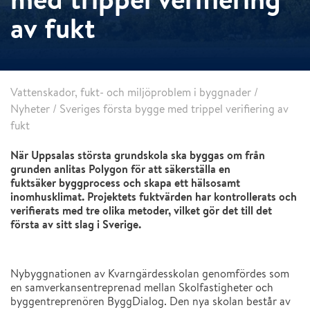
av fukt
Vattenskador, fukt- och miljöproblem i byggnader
/
Nyheter
/
Sveriges första bygge med trippel verifiering av
fukt
När Uppsalas största grundskola ska byggas om från
grunden anlitas Polygon för att säkerställa en
fuktsäker byggprocess och skapa ett hälsosamt
inomhusklimat. Projektets fuktvärden har kontrollerats och
verifierats med tre olika metoder, vilket gör det till det
första av sitt slag i Sverige.
Nybyggnationen av Kvarngärdesskolan genomfördes som
en samverkansentreprenad mellan Skolfastigheter och
byggentreprenören ByggDialog. Den nya skolan består av